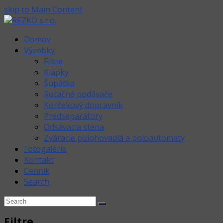
skip to Main Content
Domov
Výrobky
Filtre
Klapky
Šupátka
Rotačné podávače
Korčekový dopravník
Predseparátory
Odsávacia stena
Zváracie polohovadlá a poloautomaty
Fotogaléria
Kontakt
Cenník
Search
Open
Search
Submit
Mobile
Filtre
Menu