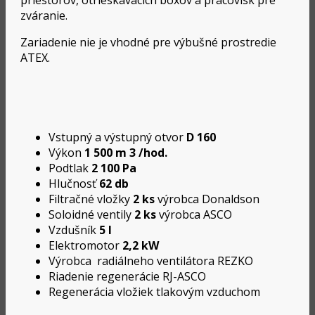
priestorov, otrieskavacích boxov a pracovísk pre
zváranie.
Zariadenie nie je vhodné pre výbušné prostredie
ATEX.
Vstupný a výstupný otvor
D 160
Výkon
1 500 m 3 /hod.
Podtlak
2 100 Pa
Hlučnosť
62 db
Filtračné vložky
2 ks
výrobca Donaldson
Soloidné ventily
2 ks
výrobca ASCO
Vzdušník
5 l
Elektromotor
2,2 kW
Výrobca radiálneho ventilátora REZKO
Riadenie regenerácie RJ-ASCO
Regenerácia vložiek tlakovým vzduchom