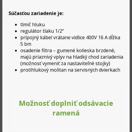
Súčasťou zariadenie je:
tlmič hluku
regulátor tlaku 1/2“
prípojný kábel vrátane vidlice 400V 16 A dĺžka
5 bm
osadenie filtra – gumené kolieska brzdené,
majú priaznivý vplyv na hladký chod zariadenia
(možnosť vymeniť za nastaviteľné stojky)
protihlukový molitan na servisných dvierkach
Možnosť doplniť odsávacie
ramená